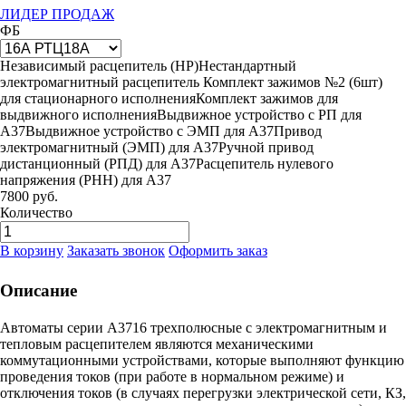
ЛИДЕР ПРОДАЖ
Ф
Б
Независимый расцепитель (НР)
Нестандартный
электромагнитный расцепитель
Комплект зажимов №2 (6шт)
для стационарного исполнения
Комплект зажимов для
выдвижного исполнения
Выдвижное устройство с РП для
А37
Выдвижное устройство с ЭМП для А37
Привод
электромагнитный (ЭМП) для А37
Ручной привод
дистанционный (РПД) для А37
Расцепитель нулевого
напряжения (РНН) для А37
7800
руб.
Количество
В корзину
Заказать звонок
Оформить заказ
Описание
Автоматы серии А3716 трехполюсные с электромагнитным и
тепловым расцепителем являются механическими
коммутационными устройствами, которые выполняют функцию
проведения токов (при работе в нормальном режиме) и
отключения токов (в случаях перегрузки электрической сети, КЗ,