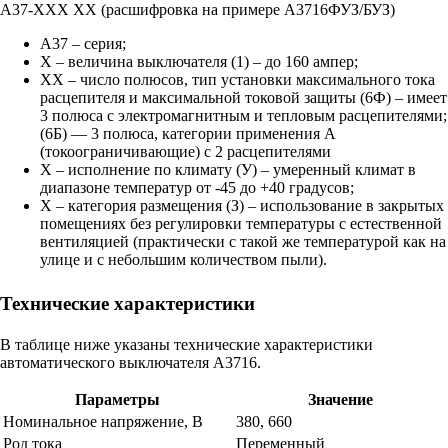
А37-ХХХ ХХ (расшифровка на примере А3716ФУЗ/БУЗ)
A37 – серия;
Х – величина выключателя (1) – до 160 ампер;
ХХ – число полюсов, тип установки максимального тока
расцепителя и максимальной токовой защиты (6Ф) – имеет
3 полюса с электромагнитным и тепловым расцепителями;
(6Б) — 3 полюса, категории применения А
(токоограничивающие) с 2 расцепителями
Х – исполнение по климату (У) – умеренный климат в
диапазоне температур от -45 до +40 градусов;
Х – категория размещения (З) – использование в закрытых
помещениях без регулировки температуры с естественной
вентиляцией (практически с такой же температурой как на
улице и с небольшим количеством пыли).
Технические характеристики
В таблице ниже указаны технические характеристики
автоматического выключателя А3716.
Параметры
Значение
Номинальное напряжение, В
380, 660
Род тока
Переменный