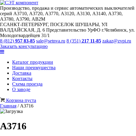
Производство, продажа и сервис автоматических выключателей
серий А3710, А3720, А3770, А3120, А3130, А3140, А3730,
А3780, А3790, АВ2М
Г.САНКТ-ПЕТЕРБУРГ, ПОСЕЛОК ШУШАРЫ, УЛ
ВАЛДАЙСКАЯ, Д. 6 Представительство УрФО г.Челябинск, ул.
Молодогвардейцев 31/1
8 (812)
957 83-85
sale@setnva.ru
8 (351)
217 11-85
zakaz@zvpi.ru
Заказать консультацию
Каталог продукции
Наши преимущества
Доставка
Контакты
Схема проезда
О заводе
Корзина пуста
Главная
/
А3716
А3716