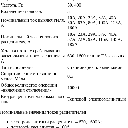
Частота, Гц
50, 400
Количество полюсов
3
16А, 20А, 25А, 32А, 40А,
Номинальный ток выключателя,
50А, 63А, 80А, 100А, 125А,
А
160А
18А, 23А, 29А, 37А, 46А,
Номинальный ток теплового
57А, 72А, 92А, 115А, 145А,
расцепителя, А
185А
Уставка по току срабатывания
электромагнитного расцепителя,
630, 1600 или по ТЗ заказчика
А
Тип исполнения
Стационарный, выдвижной
Сопротивление изоляции не
0,5
менее, МОм
Общее количество операции
10000
«включения-отключения»
Вид расцепителя максимального
Тепловой, электромагнитный
тока
Номинальные значения токов расцепителей:
электромагнитный расцепитель – 630, 1600А;
тепловой расцепитель – 160А.